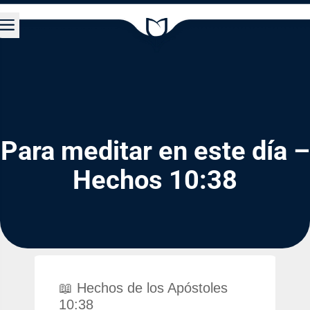
a
Para meditar en este día –
Hechos 10:38
📖 Hechos de los Apóstoles
10:38