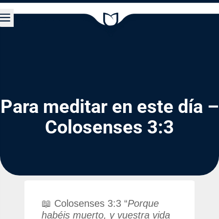
a
Para meditar en este día –
Colosenses 3:3
📖 Colosenses 3:3 “
Porque
habéis muerto, y vuestra vida