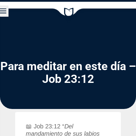
a
Para meditar en este día –
Job 23:12
📖 Job 23:12 “
Del
mandamiento de sus labios